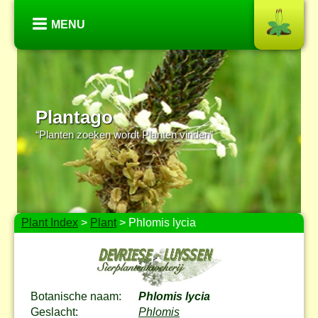
MENU
Plantago
“Planten zoeken wordt Planten vinden”
Plant Index
>
Plant
> Phlomis lycia
Botanische naam:
Phlomis lycia
Geslacht:
Phlomis