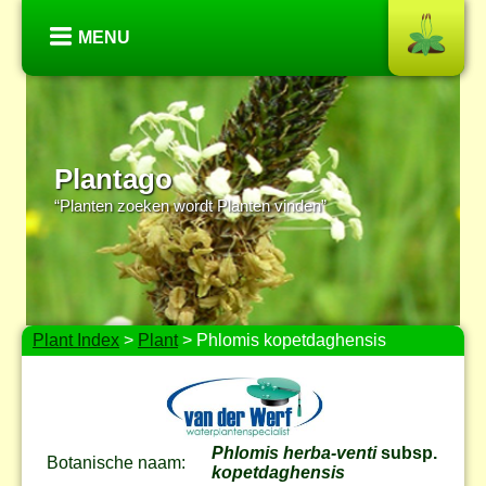
MENU
Plantago
“Planten zoeken wordt Planten vinden”
Plant Index
>
Plant
> Phlomis kopetdaghensis
Phlomis herba-venti
subsp.
Botanische naam:
kopetdaghensis