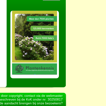
d door copyright, contact via de webmaster
geschreven bij de KvK onder nr: 30250817
r de aandacht brengen bij onze bezoekers?