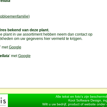
ellata
pbloemenfamilie)
dres bekend van deze plant.
e plant in uw assortiment hebben neem dan contact op
jkheden om uw gegevens hier vermeld te krijgen.
' met
Google
llata
' met
Google
Alle tekst en foto's zijn bescherm
Koot Software Design, in
Wilt u uw bedrijf, product of website onde