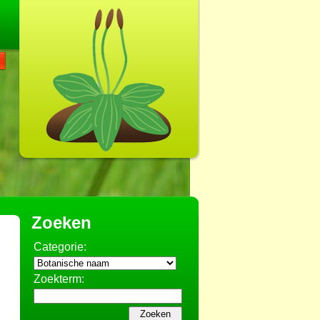
Zoeken
Categorie:
Zoekterm: