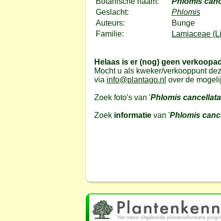
Botanische naam:
Phlomis canc
Geslacht:
Phlomis
Auteurs:
Bunge
Familie:
Lamiaceae (Li
Helaas is er (nog) geen verkoopa
Mocht u als kweker/verkooppunt dez
via
info@plantago.nl
over de mogeli
Zoek foto's van '
Phlomis cancellata
Zoek
informatie
van '
Phlomis cance