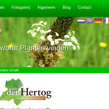
jen
Fotogalerij
Algemeen
Blog
Contact
wordt Planten vinden”
oides smallii