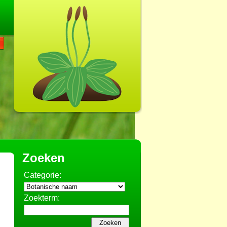
Zoeken
Categorie:
Zoekterm: