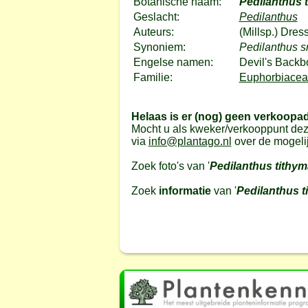
Botanische naam:
Pedilanthus 
Geslacht:
Pedilanthus
Auteurs:
(Millsp.) Dress
Synoniem:
Pedilanthus sm
Engelse namen:
Devil's Backb
Familie:
Euphorbiaceae
Helaas is er (nog) geen verkoopa
Mocht u als kweker/verkooppunt dez
via
info@plantago.nl
over de mogeli
Zoek foto's van '
Pedilanthus tithy
Zoek
informatie
van '
Pedilanthus 