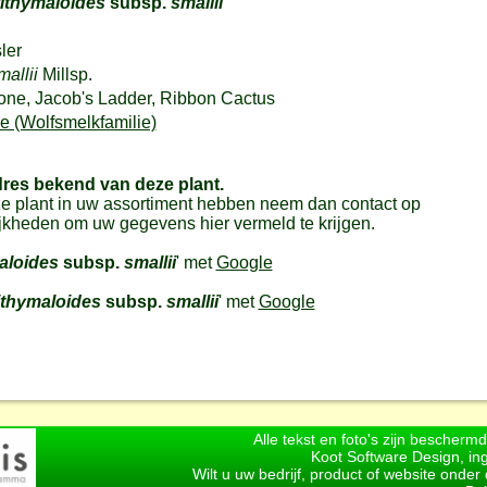
tithymaloides
subsp.
smallii
ler
allii
Millsp.
one, Jacob's Ladder, Ribbon Cactus
 (Wolfsmelkfamilie)
dres bekend van deze plant.
e plant in uw assortiment hebben neem dan contact op
jkheden om uw gegevens hier vermeld te krijgen.
maloides
subsp.
smallii
' met
Google
tithymaloides
subsp.
smallii
' met
Google
Alle tekst en foto's zijn bescherm
Koot Software Design, in
Wilt u uw bedrijf, product of website onde