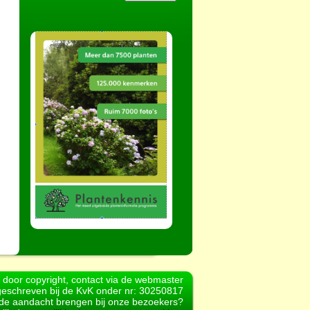
d door copyright, contact via de webmaster
geschreven bij de KvK onder nr: 30250817
r de aandacht brengen bij onze bezoekers?