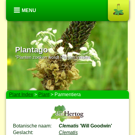
MENU
Plantago
“Planten zoeken wordt Planten vinden”
Plant Index
>
Plant
> Parmentiera
Botanische naam:
Clematis
'Will Goodwin'
Geslacht:
Clematis