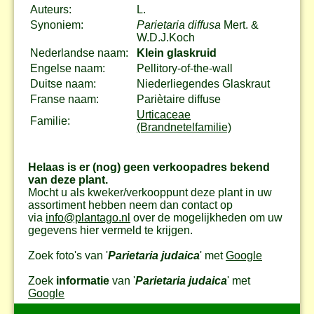
Auteurs:
L.
Synoniem:
Parietaria diffusa
Mert. &
W.D.J.Koch
Nederlandse naam:
Klein glaskruid
Engelse naam:
Pellitory-of-the-wall
Duitse naam:
Niederliegendes Glaskraut
Franse naam:
Pariètaire diffuse
Urticaceae
Familie:
(Brandnetelfamilie)
Helaas is er (nog) geen verkoopadres bekend
van deze plant.
Mocht u als kweker/verkooppunt deze plant in uw
assortiment hebben neem dan contact op
via
info@plantago.nl
over de mogelijkheden om uw
gegevens hier vermeld te krijgen.
Zoek foto's van '
Parietaria judaica
' met
Google
Zoek
informatie
van '
Parietaria judaica
' met
Google