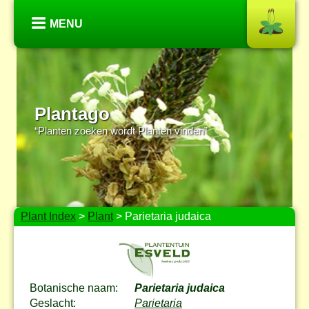
MENU
Plantago
“Planten zoeken wordt Planten vinden”
Plant Index
>
Plant
> Parietaria judaica
Botanische naam:
Parietaria judaica
Geslacht:
Parietaria