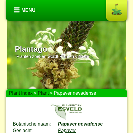
MENU
Plantago
“Planten zoeken wordt Planten vinden”
Plant Index
>
Plant
> Papaver nevadense
Botanische naam:
Papaver nevadense
Geslacht:
Papaver