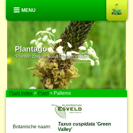
MENU
Plantago
“Planten zoeken wordt Planten vinden”
Plant Index
>
Plant
> Pallenis
Taxus cuspidata
'Green
Botanische naam:
Valley'