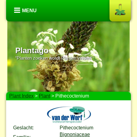
MENU
Plantago
“Planten zoeken wordt Planten vinden”
Plant Index
>
Plant
> Pithecoctenium
Geslacht:
Pithecoctenium
Bignoniaceae