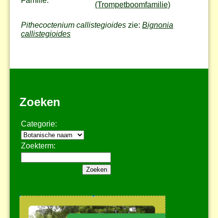
Familie:
(Trompetboomfamilie)
Pithecoctenium callistegioides
zie:
Bignonia
callistegioides
Zoeken
Categorie:
Zoekterm: