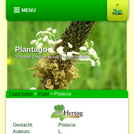
MENU
Plantago
“Planten zoeken wordt Planten vinden”
Plant Index
>
Plant
> Pistacia
Geslacht:
Pistacia
Auteurs:
L.