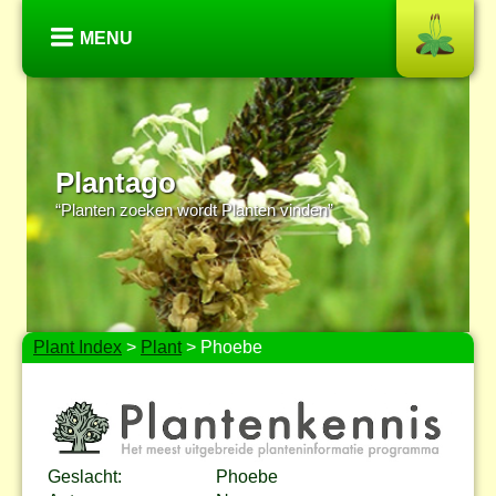
MENU
Plantago
“Planten zoeken wordt Planten vinden”
Plant Index
>
Plant
> Phoebe
Geslacht:
Phoebe