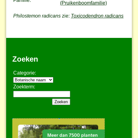
Familie:
(Pruikenboomfamilie)
Philostemon radicans
zie:
Toxicodendron radicans
Zoeken
Categorie:
Zoekterm: