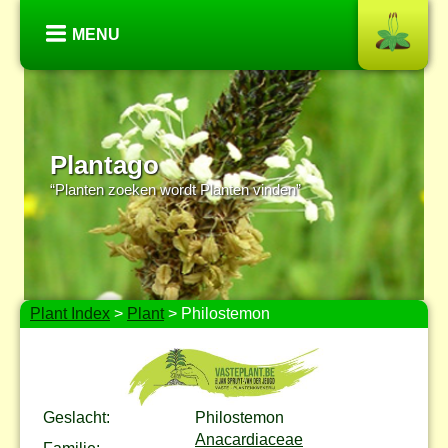
MENU
Plantago
“Planten zoeken wordt Planten vinden”
Plant Index
>
Plant
> Philostemon
Geslacht:
Philostemon
Anacardiaceae