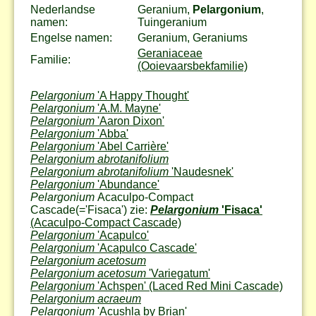
Nederlandse
Geranium,
Pelargonium
,
namen:
Tuingeranium
Engelse namen:
Geranium, Geraniums
Geraniaceae
Familie:
(Ooievaarsbekfamilie)
Pelargonium
'A Happy Thought'
Pelargonium
'A.M. Mayne'
Pelargonium
'Aaron Dixon'
Pelargonium
'Abba'
Pelargonium
'Abel Carrière'
Pelargonium abrotanifolium
Pelargonium abrotanifolium
'Naudesnek'
Pelargonium
'Abundance'
Pelargonium
Acaculpo-Compact
Cascade
(='Fisaca') zie:
Pelargonium
'Fisaca'
(Acaculpo-Compact Cascade)
Pelargonium
'Acapulco'
Pelargonium
'Acapulco Cascade'
Pelargonium acetosum
Pelargonium acetosum
'Variegatum'
Pelargonium
'Achspen'
(Laced Red Mini Cascade)
Pelargonium acraeum
Pelargonium
'Acushla by Brian'