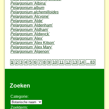
Pelargonium
'Albina'
Pelargonium album
Pelargonium alchemilloides
Pelargonium
'Alcyone'
Pelargonium
'Alde'
Pelargonium
'Aldenham'
Pelargonium
'Aldham'
Pelargonium
'Aldwyck'
Pelargonium
'Alex'
Pelargonium
'Alex Kitson'
Pelargonium
'Alex Mary'
Pelargonium
'Algenon'
1
2
3
4
5
6
7
8
9
10
11
12
13
14
... 83
Zoeken
Categorie:
Zoekterm: