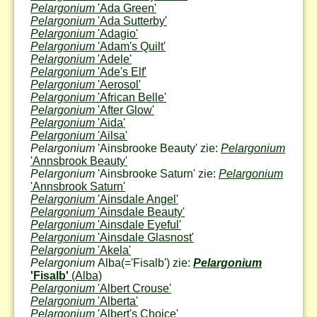
Pelargonium
'Ada Green'
Pelargonium
'Ada Sutterby'
Pelargonium
'Adagio'
Pelargonium
'Adam's Quilt'
Pelargonium
'Adele'
Pelargonium
'Ade's Elf'
Pelargonium
'Aerosol'
Pelargonium
'African Belle'
Pelargonium
'After Glow'
Pelargonium
'Aida'
Pelargonium
'Ailsa'
Pelargonium
'Ainsbrooke Beauty' zie:
Pelargonium
'Annsbrook Beauty'
Pelargonium
'Ainsbrooke Saturn' zie:
Pelargonium
'Annsbrook Saturn'
Pelargonium
'Ainsdale Angel'
Pelargonium
'Ainsdale Beauty'
Pelargonium
'Ainsdale Eyeful'
Pelargonium
'Ainsdale Glasnost'
Pelargonium
'Akela'
Pelargonium
Alba
(='Fisalb') zie:
Pelargonium
'Fisalb'
(Alba)
Pelargonium
'Albert Crouse'
Pelargonium
'Alberta'
Pelargonium
'Albert's Choice'