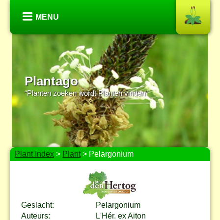
MENU
Plantago
“Planten zoeken wordt Planten vinden”
Plant Index
>
Plant
> Pelargonium
Geslacht:
Pelargonium
Auteurs:
L'Hér. ex Aiton