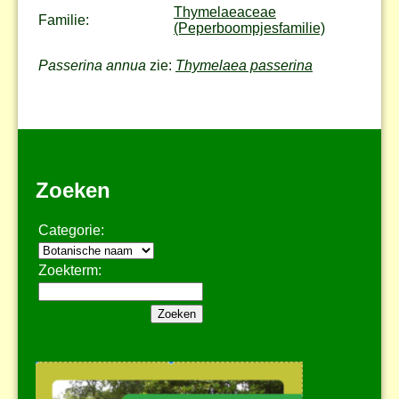
Thymelaeaceae
Familie:
(Peperboompjesfamilie)
Passerina annua
zie:
Thymelaea passerina
Zoeken
Categorie:
Zoekterm: