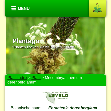
MENU
Plantago
“Planten zoeken wordt Planten vinden”
Plant Index
>
Plant
> Mesembryanthemum
derenbergianum
Botanische naam:
Ebracteola derenbergiana