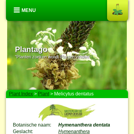
MENU
Plantago
“Planten zoeken wordt Planten vinden”
Plant Index
>
Plant
> Melicytus dentatus
Botanische naam:
Hymenanthera dentata
Geslacht:
Hymenanthera