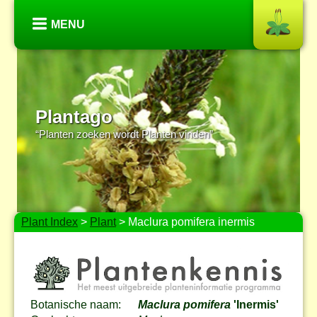
MENU
Plantago
“Planten zoeken wordt Planten vinden”
Plant Index
>
Plant
> Maclura pomifera inermis
Botanische naam:
Maclura pomifera
'Inermis'