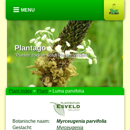
MENU
Plantago
“Planten zoeken wordt Planten vinden”
Plant Index
>
Plant
> Luma parvifolia
Botanische naam:
Myrceugenia parvifolia
Geslacht:
Myrceugenia