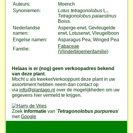
Auteurs:
Moench
Synoniemen:
Lotus tetragonolobus
L.,
Tetragonolobus palaestinus
Boiss.
Nederlandse
Asperge-erwt, Gevleugelde
namen:
erwt, Lotuserwt, Vleugelboon
Engelse namen:
Asparagus Pea, Winged Pea
Fabaceae
Familie:
(Vlinderbloemenfamilie)
Helaas is er (nog) geen verkoopadres bekend
van deze plant.
Mocht u als kweker/verkooppunt deze plant in uw
assortiment hebben neem dan contact op
via
info@plantago.nl
over de mogelijkheden om uw
gegevens hier vermeld te krijgen.
Zoek
informatie
van '
Tetragonolobus purpureus
'
met
Google