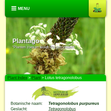
MENU
Plantago
“Planten zoeken wordt Planten vinden”
Plant Index
>
Plant
> Lotus tetragonolobus
Botanische naam:
Tetragonolobus purpureus
Geslacht:
Tetragonolobus