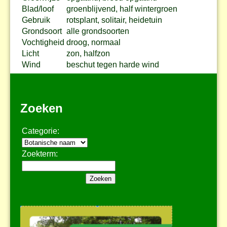
Blad/loof
groenblijvend, half wintergroen
Gebruik
rotsplant, solitair, heidetuin
Grondsoort
alle grondsoorten
Vochtigheid
droog, normaal
Licht
zon, halfzon
Wind
beschut tegen harde wind
Zoeken
Categorie:
Zoekterm: