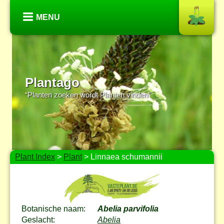
MENU
Plantago
“Planten zoeken wordt Planten vinden”
Plant Index
>
Plant
> Linnaea schumannii
Botanische naam:
Abelia parvifolia
Geslacht:
Abelia