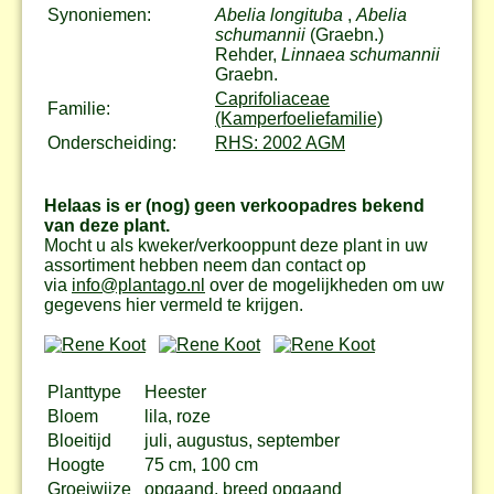
Synoniemen:
Abelia longituba
,
Abelia
schumannii
(Graebn.)
Rehder,
Linnaea schumannii
Graebn.
Caprifoliaceae
Familie:
(Kamperfoeliefamilie)
Onderscheiding:
RHS: 2002 AGM
Helaas is er (nog) geen verkoopadres bekend
van deze plant.
Mocht u als kweker/verkooppunt deze plant in uw
assortiment hebben neem dan contact op
via
info@plantago.nl
over de mogelijkheden om uw
gegevens hier vermeld te krijgen.
Planttype
Heester
Bloem
lila, roze
Bloeitijd
juli, augustus, september
Hoogte
75 cm, 100 cm
Groeiwijze
opgaand, breed opgaand