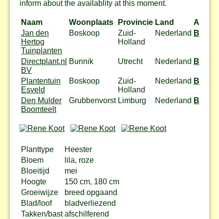
inform about the availablity at this moment.
Naam
Woonplaats
Provincie
Land
Actie
Jan den
Boskoop
Zuid-
Nederland
Bestel
Hertog
Holland
Tuinplanten
Directplant.nl
Bunnik
Utrecht
Nederland
Bestel
BV
Plantentuin
Boskoop
Zuid-
Nederland
Bestel
Esveld
Holland
Den Mulder
Grubbenvorst
Limburg
Nederland
Bestel
Boomteelt
Planttype
Heester
Bloem
lila, roze
Bloeitijd
mei
Hoogte
150 cm, 180 cm
Groeiwijze
breed opgaand
Blad/loof
bladverliezend
Takken/bast
afschilferend