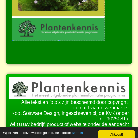
Alle tekst en foto's zijn beschermd door copyright,
contact via de webmaster
Koot Software Design, ingeschreven bij de KvK onder
nr: 30250817
Wilt u uw bedrijf, product of website onder de aandacht
brengen bij onze bezoekers?
Wij maken op deze website gebruik van cookies
Meer info
Akkoord!
Bekijk de
mogelijkheden
voor samenwerking.