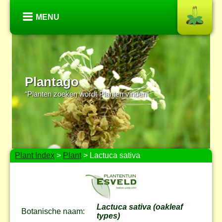
MENU
Plantago
“Planten zoeken wordt Planten vinden”
Plant Index
>
Plant
> Lactuca sativa
Lactuca sativa (oakleaf
Botanische naam:
types)