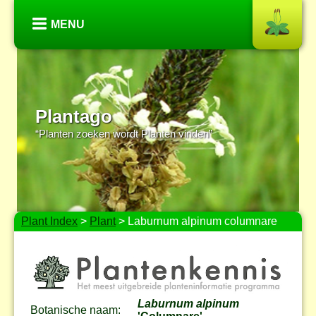
MENU
Plantago
“Planten zoeken wordt Planten vinden”
Plant Index
>
Plant
> Laburnum alpinum columnare
Laburnum alpinum
Botanische naam: