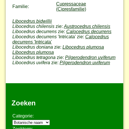
Cupressaceae
Familie:
(Cipresfamilie)
Libocedrus bidwillii
Libocedrus chilensis
zie:
Austrocedrus chilensis
Libocedrus decurrens
zie:
Calocedrus decurrens
Libocedrus decurrens
'Intricata' zie:
Calocedrus
decurrens
'Intricata'
Libocedrus doniana
zie:
Libocedrus plumosa
Libocedrus plumosa
Libocedrus tetragona
zie:
Pilgerodendron uviferum
Libocedrus uvifera
zie:
Pilgerodendron uviferum
Zoeken
Categorie:
Zoekterm: