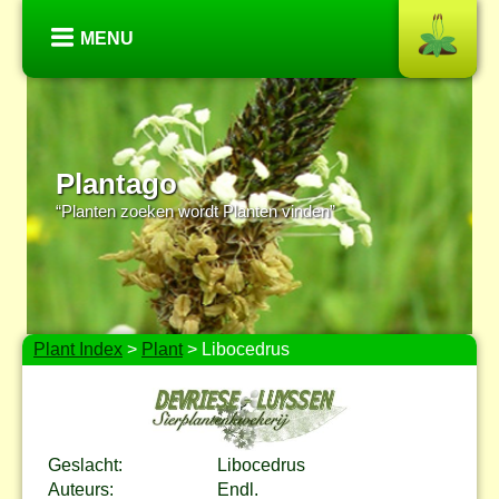
MENU
Plantago
“Planten zoeken wordt Planten vinden”
Plant Index
>
Plant
> Libocedrus
Geslacht:
Libocedrus
Auteurs:
Endl.