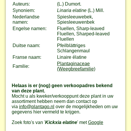
Auteurs:
(L.) Dumort.
Synoniem:
Linaria elatine
(L.) Mill.
Nederlandse
Spiesleeuwebek,
namen:
Spiesleeuwenbek
Engelse namen:
Fluellen, Sharp-leaved
Fluellen, Sharped-leaved
Fluellen
Duitse naam:
Pfeilblättriges
Schlangenmaul
Franse naam:
Linaire élatine
Plantaginaceae
Familie:
(Weegbreefamilie)
Helaas is er (nog) geen verkoopadres bekend
van deze plant.
Mocht u als kweker/verkooppunt deze plant in uw
assortiment hebben neem dan contact op
via
info@plantago.nl
over de mogelijkheden om uw
gegevens hier vermeld te krijgen.
Zoek foto's van '
Kickxia elatine
' met
Google