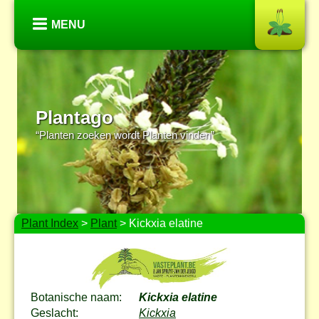
MENU
Plantago
“Planten zoeken wordt Planten vinden”
Plant Index
>
Plant
> Kickxia elatine
Botanische naam:
Kickxia elatine
Geslacht:
Kickxia