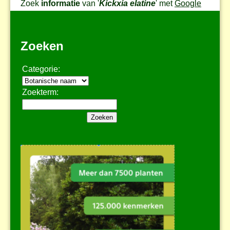
Zoek
informatie
van '
Kickxia elatine
' met
Google
Zoeken
Categorie:
Zoekterm: