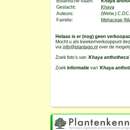
Botanische naam:
Khaya antho
Geslacht:
Khaya
Auteurs:
(Welw.) C.DC
Familie:
Meliaceae (M
Helaas is er (nog) geen verkoopa
Mocht u als kweker/verkooppunt dez
via
info@plantago.nl
over de mogeli
Zoek foto's van '
Khaya anthotheca
Zoek
informatie
van '
Khaya anthot