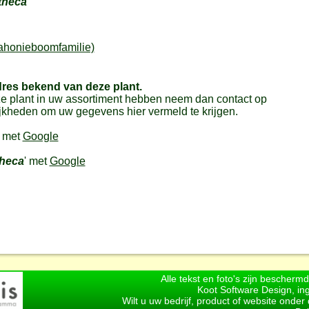
theca
.
ahonieboomfamilie)
dres bekend van deze plant.
e plant in uw assortiment hebben neem dan contact op
jkheden om uw gegevens hier vermeld te krijgen.
' met
Google
heca
' met
Google
Alle tekst en foto's zijn bescherm
Koot Software Design, in
Wilt u uw bedrijf, product of website onde