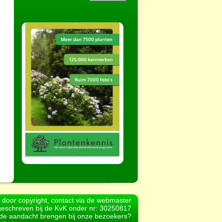
d door copyright, contact via de webmaster
geschreven bij de KvK onder nr: 30250817
r de aandacht brengen bij onze bezoekers?