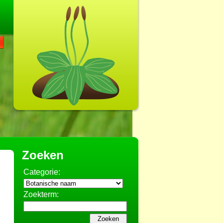
Zoeken
Categorie:
Zoekterm: