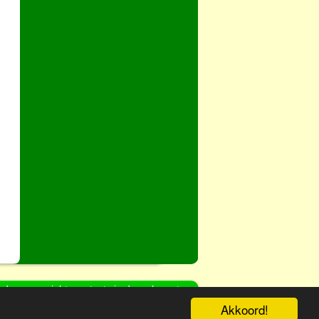
d door copyright, contact via de webmaster
geschreven bij de KvK onder nr: 30250817
Akkoord!
r de aandacht brengen bij onze bezoekers?