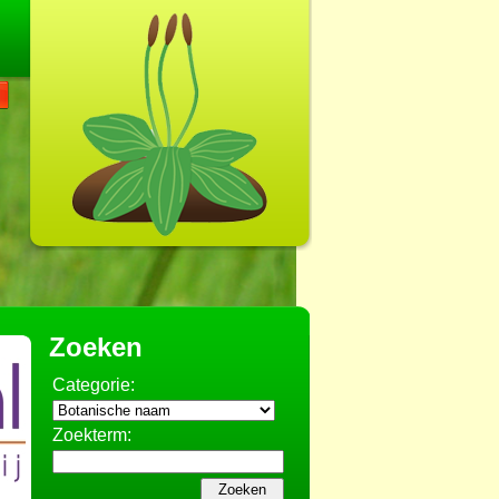
Zoeken
Categorie:
Zoekterm: