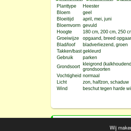
Planttype
Heester
Bloem
geel
Bloeitijd
april, mei, juni
Bloemvorm
gevuld
Hoogte
180 cm, 200 cm, 250 c
Groeiwijze
opgaand, breed opgaa
Blad/loof
bladverliezend, groen
Takken/bast
gekleurd
Gebruik
parken
kleigrond (kalkhoudend)
Grondsoort
grondsoorten
Vochtigheid
normaal
Licht
zon, halfzon, schaduw
Wind
beschut tegen harde w
Wij maken