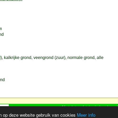
m
nd
, kalkrijke grond, veengrond (zuur), normale grond, alle
ind
Alle tekst en foto's zijn bescherm
Koot Software Design, in
 op deze website gebruik van cookies
Meer info
Wilt u uw bedrijf, product of website onde