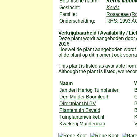
Botanische naam:
Kerria japoni
Geslacht:
Kerria
Familie:
Rosaceae (Ro
Onderscheiding:
RHS: 1993 A
Verkrijgbaarheid / Availability / Lie
Deze plant wordt aangeboden door e
2026.
Hoewel de plant aangeboden wordt do
of de plant op dit moment ook voorrad
This plant is listed as available fro
Although the plant is listed, we reco
Naam
W
Jan den Hertog Tuinplanten
B
Den Mulder Boomteelt
G
Directplant.nl BV
B
Plantentuin Esveld
B
Tuinplantenwinkel.nl
K
Kwekerij Muijderman
V