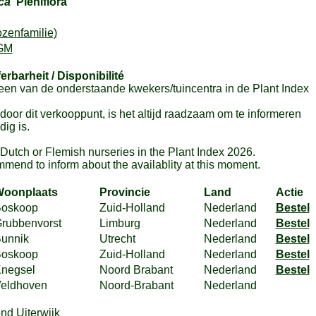
ca
'Pleniflora'
zenfamilie)
GM
ferbarheit / Disponibilité
en van de onderstaande kwekers/tuincentra in de Plant Index
or dit verkooppunt, is het altijd raadzaam om te informeren
ig is.
m Dutch or Flemish nurseries in the Plant Index 2026.
mmend to inform about the availablity at this moment.
oonplaats
Provincie
Land
Actie
oskoop
Zuid-Holland
Nederland
Bestel
rubbenvorst
Limburg
Nederland
Bestel
unnik
Utrecht
Nederland
Bestel
oskoop
Zuid-Holland
Nederland
Bestel
negsel
Noord Brabant
Nederland
Bestel
eldhoven
Noord-Brabant
Nederland