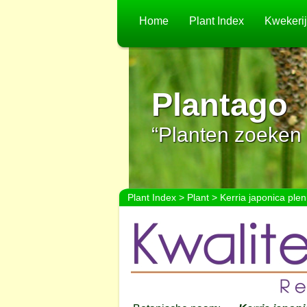
Home
Plant Index
Kwekeri
Plantago
“Planten zoeken 
Plant Index
>
Plant
> Kerria japonica pleni