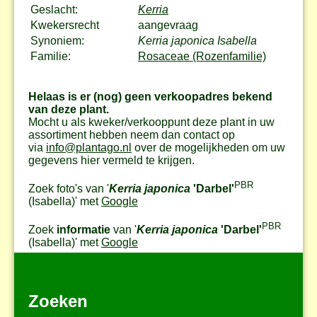
Geslacht:
Kerria
Kwekersrecht
aangevraag
Synoniem:
Kerria japonica Isabella
Familie:
Rosaceae (Rozenfamilie)
Helaas is er (nog) geen verkoopadres bekend
van deze plant.
Mocht u als kweker/verkooppunt deze plant in uw
assortiment hebben neem dan contact op
via
info@plantago.nl
over de mogelijkheden om uw
gegevens hier vermeld te krijgen.
PBR
Zoek foto's van '
Kerria japonica
'Darbel'
(Isabella)
' met
Google
PBR
Zoek
informatie
van '
Kerria japonica
'Darbel'
(Isabella)
' met
Google
Zoeken