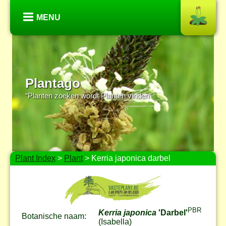
MENU
Plantago
“Planten zoeken wordt Planten vinden”
Plant Index
>
Plant
> Kerria japonica darbel
PBR
Kerria japonica
'Darbel'
Botanische naam:
(Isabella)