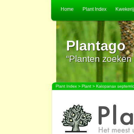
Home
Plant Index
Kwekeri
Plantago
“Planten zoeken 
Plant Index
>
Plant
> Kalopanax septemlo