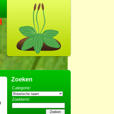
Zoeken
Categorie:
Zoekterm: