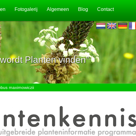
jen
Fotogalerij
Algemeen
Blog
Contact
wordt Planten vinden”
bus maximowiczii