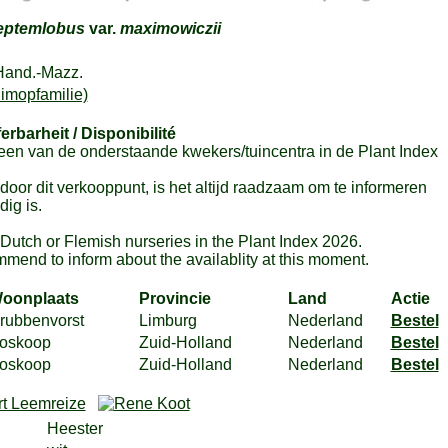
eptemlobus
var.
maximowiczii
Hand.-Mazz.
limopfamilie)
ferbarheit / Disponibilité
en van de onderstaande kwekers/tuincentra in de Plant Index
or dit verkooppunt, is het altijd raadzaam om te informeren
ig is.
m Dutch or Flemish nurseries in the Plant Index 2026.
mmend to inform about the availablity at this moment.
oonplaats
Provincie
Land
Actie
rubbenvorst
Limburg
Nederland
Bestel
oskoop
Zuid-Holland
Nederland
Bestel
oskoop
Zuid-Holland
Nederland
Bestel
Heester