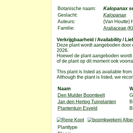
Botanische naam:
Kalopanax s
Geslacht:
Kalopanax
Auteurs:
(Van Houtte) 
Familie:
Araliaceae (K
Verkrijgbaarheid / Availability / Lie
Deze plant wordt aangeboden door e
2026.
Hoewel de plant aangeboden wordt do
of de plant op dit moment ook voorrad
This plant is listed as available fro
Although the plant is listed, we reco
Naam
W
Den Mulder Boomteelt
G
Jan den Hertog Tuinplanten
B
Plantentuin Esveld
B
Planttype