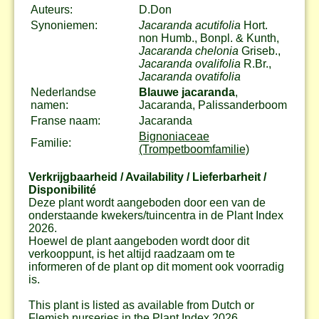
Auteurs:
D.Don
Synoniemen:
Jacaranda acutifolia
Hort.
non Humb., Bonpl. & Kunth,
Jacaranda chelonia
Griseb.,
Jacaranda ovalifolia
R.Br.,
Jacaranda ovatifolia
Nederlandse
Blauwe jacaranda
,
namen:
Jacaranda, Palissanderboom
Franse naam:
Jacaranda
Bignoniaceae
Familie:
(Trompetboomfamilie)
Verkrijgbaarheid / Availability / Lieferbarheit /
Disponibilité
Deze plant wordt aangeboden door een van de
onderstaande kwekers/tuincentra in de Plant Index
2026.
Hoewel de plant aangeboden wordt door dit
verkooppunt, is het altijd raadzaam om te
informeren of de plant op dit moment ook voorradig
is.
This plant is listed as available from Dutch or
Flemish nurseries in the Plant Index 2026.