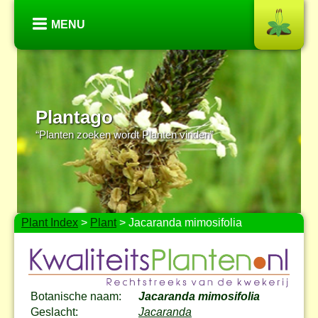
MENU
Plantago
“Planten zoeken wordt Planten vinden”
Plant Index
>
Plant
> Jacaranda mimosifolia
Botanische naam:
Jacaranda mimosifolia
Geslacht:
Jacaranda