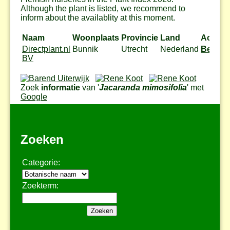
Although the plant is listed, we recommend to
inform about the availablity at this moment.
Naam
Woonplaats
Provincie
Land
Actie
Directplant.nl
Bunnik
Utrecht
Nederland
Bestel
BV
Zoek
informatie
van '
Jacaranda mimosifolia
' met
Google
Zoeken
Categorie:
Zoekterm: