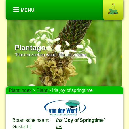
MENU
Plantago
“Planten zoeken wordt Planten vinden”
Plant Index
>
Plant
> Iris joy of springtime
Botanische naam:
Iris
'Joy of Springtime'
Geslacht:
Iris