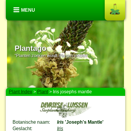
MENU
Plantago
“Planten zoeken wordt Planten vinden”
Plant Index
>
Plant
> Iris josephs mantle
Botanische naam:
Iris
'Joseph's Mantle'
Geslacht:
Iris