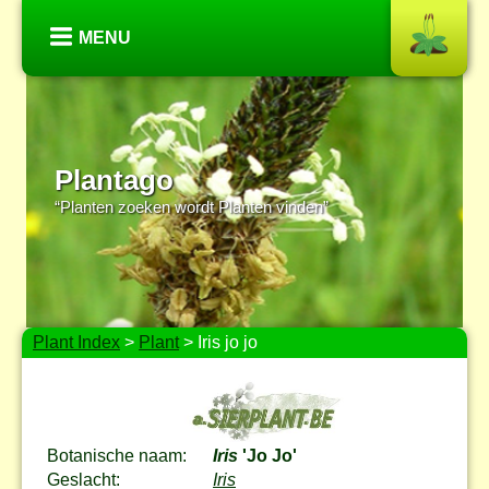
MENU
Plantago
“Planten zoeken wordt Planten vinden”
Plant Index
>
Plant
> Iris jo jo
Botanische naam:
Iris
'Jo Jo'
Geslacht:
Iris