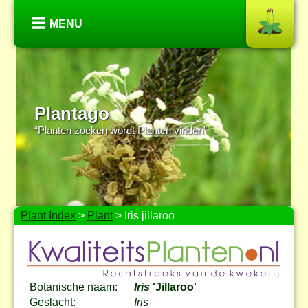
MENU
Plantago
“Planten zoeken wordt Planten vinden”
Plant Index
>
Plant
> Iris jillaroo
Botanische naam:
Iris
'Jillaroo'
Geslacht:
Iris