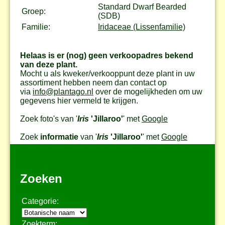
Standard Dwarf Bearded
Groep:
(SDB)
Familie:
Iridaceae (Lissenfamilie)
Helaas is er (nog) geen verkoopadres bekend
van deze plant.
Mocht u als kweker/verkooppunt deze plant in uw
assortiment hebben neem dan contact op
via
info@plantago.nl
over de mogelijkheden om uw
gegevens hier vermeld te krijgen.
Zoek foto's van '
Iris
'Jillaroo'
' met
Google
Zoek
informatie
van '
Iris
'Jillaroo'
' met
Google
Zoeken
Categorie:
Zoekterm: