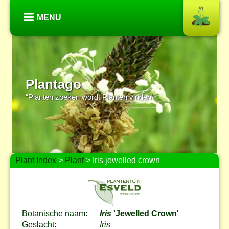
MENU
Plantago
“Planten zoeken wordt Planten vinden”
Plant Index
>
Plant
> Iris jewelled crown
Botanische naam:
Iris
'Jewelled Crown'
Geslacht:
Iris