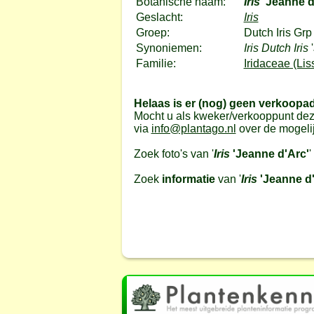
Botanische naam:
Iris
'Jeanne d
Geslacht:
Iris
Groep:
Dutch Iris Grp
Synoniemen:
Iris Dutch Iris
Familie:
Iridaceae (Lis
Helaas is er (nog) geen verkoopa
Mocht u als kweker/verkooppunt dez
via
info@plantago.nl
over de mogeli
Zoek foto's van '
Iris
'Jeanne d'Arc'
'
Zoek
informatie
van '
Iris
'Jeanne d'