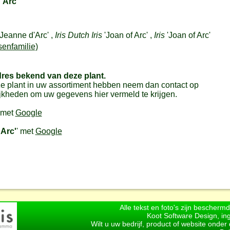
'Arc'
'Jeanne d'Arc' ,
Iris Dutch Iris
'Joan of Arc' ,
Iris
'Joan of Arc'
senfamilie)
dres bekend van deze plant.
e plant in uw assortiment hebben neem dan contact op
jkheden om uw gegevens hier vermeld te krijgen.
 met
Google
Arc'
' met
Google
Alle tekst en foto's zijn bescherm
Koot Software Design, in
Wilt u uw bedrijf, product of website onde