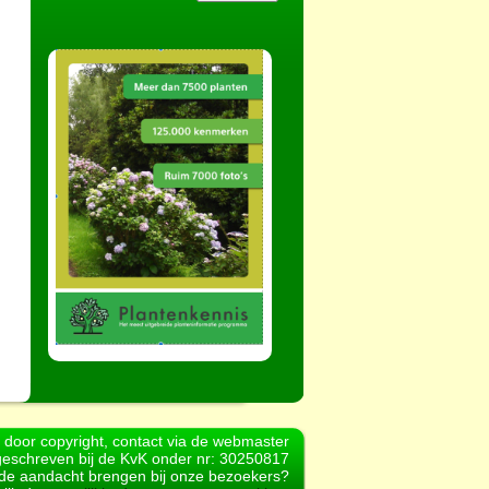
d door copyright, contact via de webmaster
geschreven bij de KvK onder nr: 30250817
r de aandacht brengen bij onze bezoekers?