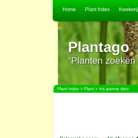
Home
Plant Index
Kwekeri
Plantago
“Planten zoeken 
Plant Index
>
Plant
> Iris jeanne darc