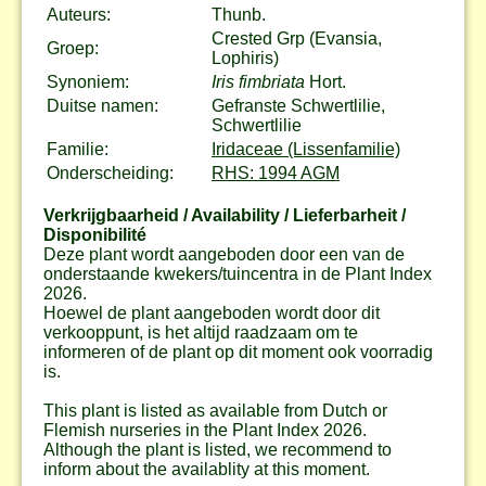
Auteurs:
Thunb.
Crested Grp (Evansia,
Groep:
Lophiris)
Synoniem:
Iris fimbriata
Hort.
Duitse namen:
Gefranste Schwertlilie,
Schwertlilie
Familie:
Iridaceae (Lissenfamilie)
Onderscheiding:
RHS: 1994 AGM
Verkrijgbaarheid / Availability / Lieferbarheit /
Disponibilité
Deze plant wordt aangeboden door een van de
onderstaande kwekers/tuincentra in de Plant Index
2026.
Hoewel de plant aangeboden wordt door dit
verkooppunt, is het altijd raadzaam om te
informeren of de plant op dit moment ook voorradig
is.
This plant is listed as available from Dutch or
Flemish nurseries in the Plant Index 2026.
Although the plant is listed, we recommend to
inform about the availablity at this moment.