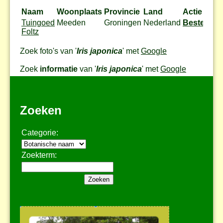
Naam
Woonplaats
Provincie
Land
Actie
Tuingoed
Meeden
Groningen
Nederland
Bestel
Foltz
Zoek foto's van '
Iris japonica
' met
Google
Zoek
informatie
van '
Iris japonica
' met
Google
Zoeken
Categorie:
Zoekterm: