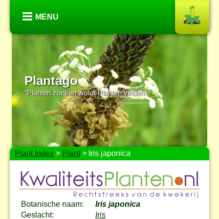
MENU
Plantago
“Planten zoeken wordt Planten vinden”
Plant Index
>
Plant
> Iris japonica
Botanische naam:
Iris japonica
Geslacht:
Iris