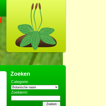
Zoeken
Categorie:
Zoekterm: