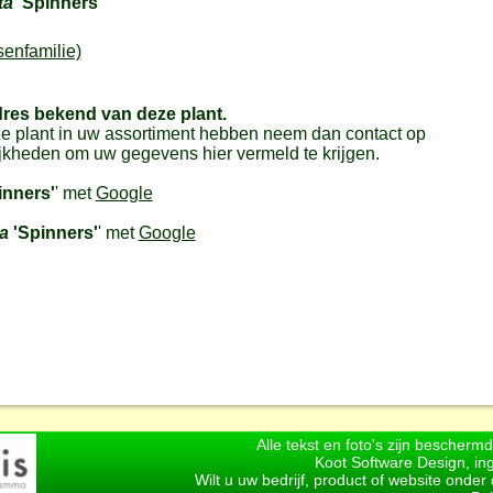
ta
'Spinners'
senfamilie)
dres bekend van deze plant.
e plant in uw assortiment hebben neem dan contact op
jkheden om uw gegevens hier vermeld te krijgen.
inners'
' met
Google
ta
'Spinners'
' met
Google
Alle tekst en foto's zijn bescherm
Koot Software Design, in
Wilt u uw bedrijf, product of website onde