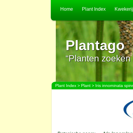
Home
Plant Index
Kwekeri
Plantago
“Planten zoeken 
Plant Index
>
Plant
> Iris innominata spin