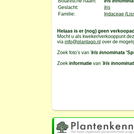
Botanische naam:
Iris innomina
Geslacht:
Iris
Familie:
Iridaceae (Lis
Helaas is er (nog) geen verkoopa
Mocht u als kweker/verkooppunt dez
via
info@plantago.nl
over de mogeli
Zoek foto's van '
Iris innominata
'Sp
Zoek
informatie
van '
Iris innomina