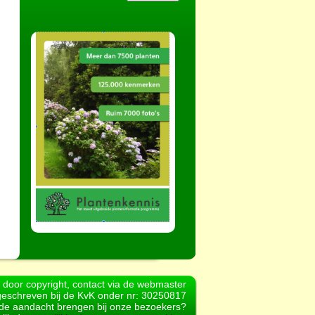
d door copyright, contact via de webmaster
geschreven bij de KvK onder nr: 30250817
r de aandacht brengen bij onze bezoekers?