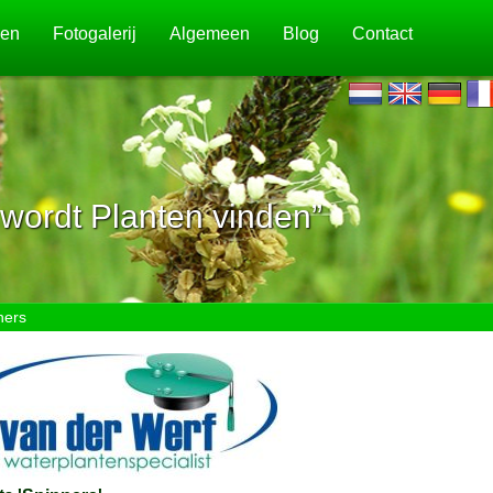
jen
Fotogalerij
Algemeen
Blog
Contact
wordt Planten vinden”
ners