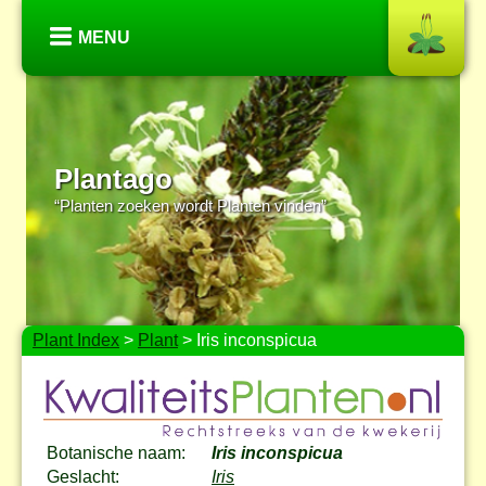
MENU
Plantago
“Planten zoeken wordt Planten vinden”
Plant Index
>
Plant
> Iris inconspicua
Botanische naam:
Iris inconspicua
Geslacht:
Iris