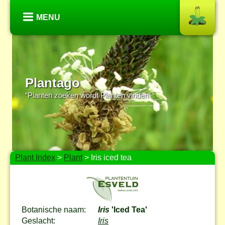
MENU
Plantago
“Planten zoeken wordt Planten vinden”
Plant Index
>
Plant
> Iris iced tea
Botanische naam:
Iris
'Iced Tea'
Geslacht:
Iris