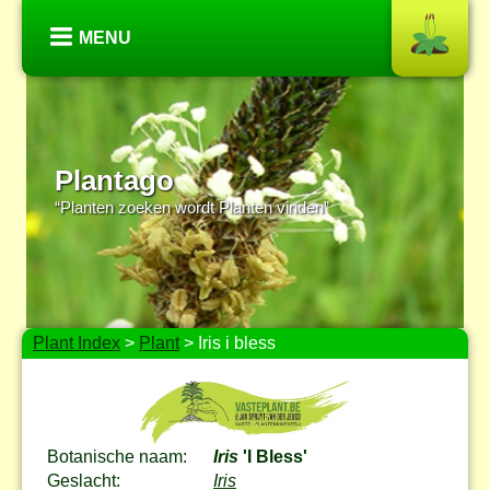
MENU
Plantago
“Planten zoeken wordt Planten vinden”
Plant Index
>
Plant
> Iris i bless
Botanische naam:
Iris
'I Bless'
Geslacht:
Iris