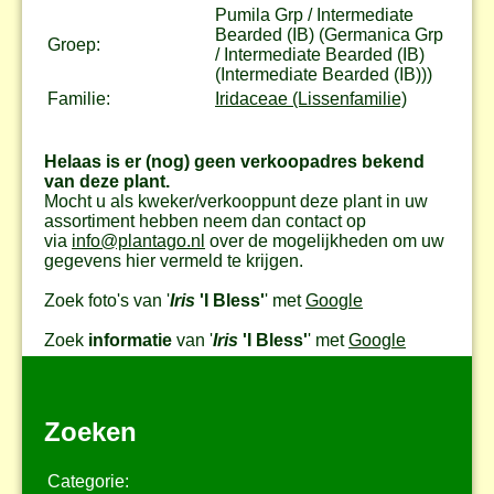
Pumila Grp / Intermediate
Bearded (IB) (Germanica Grp
Groep:
/ Intermediate Bearded (IB)
(Intermediate Bearded (IB)))
Familie:
Iridaceae (Lissenfamilie)
Helaas is er (nog) geen verkoopadres bekend
van deze plant.
Mocht u als kweker/verkooppunt deze plant in uw
assortiment hebben neem dan contact op
via
info@plantago.nl
over de mogelijkheden om uw
gegevens hier vermeld te krijgen.
Zoek foto's van '
Iris
'I Bless'
' met
Google
Zoek
informatie
van '
Iris
'I Bless'
' met
Google
Zoeken
Categorie: