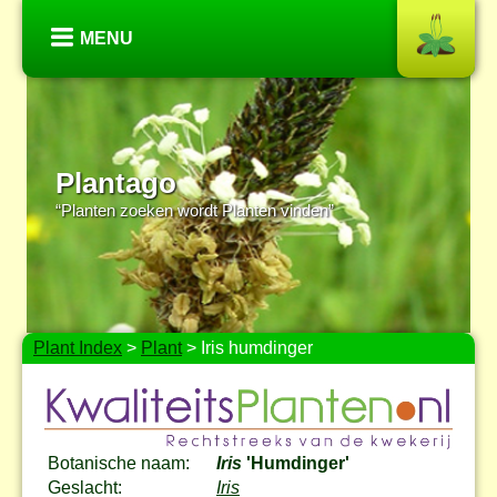
MENU
Plantago
“Planten zoeken wordt Planten vinden”
Plant Index
>
Plant
> Iris humdinger
Botanische naam:
Iris
'Humdinger'
Geslacht:
Iris