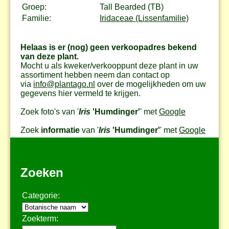
Groep:
Tall Bearded (TB)
Familie:
Iridaceae (Lissenfamilie)
Helaas is er (nog) geen verkoopadres bekend
van deze plant.
Mocht u als kweker/verkooppunt deze plant in uw
assortiment hebben neem dan contact op
via
info@plantago.nl
over de mogelijkheden om uw
gegevens hier vermeld te krijgen.
Zoek foto's van '
Iris
'Humdinger'
' met
Google
Zoek
informatie
van '
Iris
'Humdinger'
' met
Google
Zoeken
Categorie:
Zoekterm: