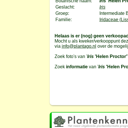
Botanische naam:
Iris
'Helen Pr
Geslacht:
Iris
Groep:
Intermediate 
Familie:
Iridaceae (Lis
Helaas is er (nog) geen verkoopa
Mocht u als kweker/verkooppunt dez
via
info@plantago.nl
over de mogeli
Zoek foto's van '
Iris
'Helen Proctor'
Zoek
informatie
van '
Iris
'Helen Pro