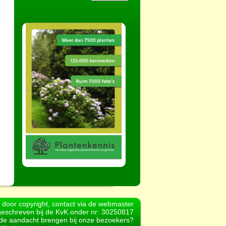
d door copyright, contact via de webmaster
geschreven bij de KvK onder nr: 30250817
r de aandacht brengen bij onze bezoekers?