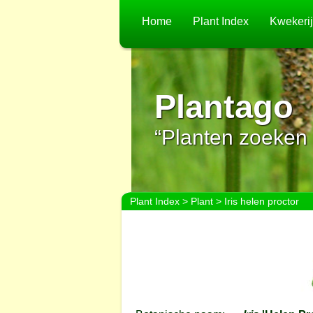
Home
Plant Index
Kwekeri
Plantago
“Planten zoeken 
Plant Index
>
Plant
> Iris helen proctor