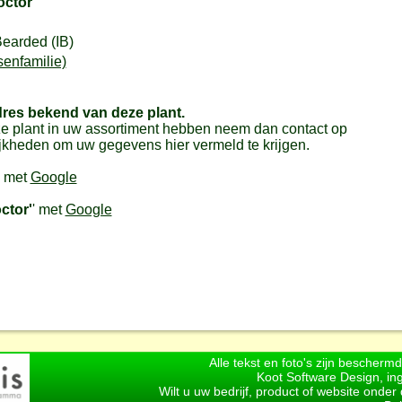
octor'
Bearded (IB)
senfamilie)
dres bekend van deze plant.
e plant in uw assortiment hebben neem dan contact op
jkheden om uw gegevens hier vermeld te krijgen.
' met
Google
ctor'
' met
Google
Alle tekst en foto's zijn bescherm
Koot Software Design, in
Wilt u uw bedrijf, product of website onde