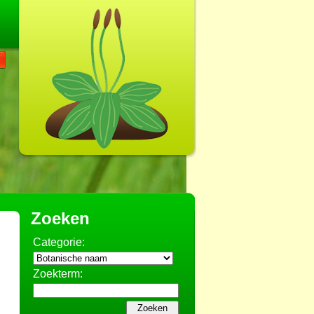
Zoeken
Categorie:
Zoekterm: