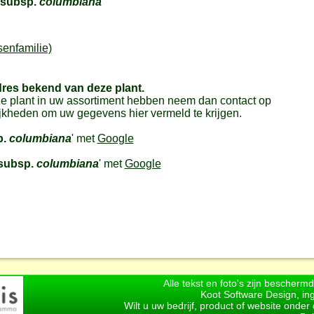
subsp.
columbiana
senfamilie)
dres bekend van deze plant.
e plant in uw assortiment hebben neem dan contact op
jkheden om uw gegevens hier vermeld te krijgen.
.
columbiana
' met
Google
subsp.
columbiana
' met
Google
Alle tekst en foto's zijn bescherm
Koot Software Design, in
Wilt u uw bedrijf, product of website onde