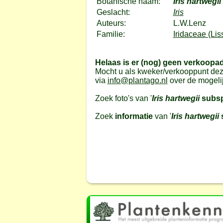
Botanische naam:
Iris hartwegii
Geslacht:
Iris
Auteurs:
L.W.Lenz
Familie:
Iridaceae (Lis
Helaas is er (nog) geen verkoopa
Mocht u als kweker/verkooppunt dez
via
info@plantago.nl
over de mogeli
Zoek foto's van '
Iris hartwegii
subsp
Zoek
informatie
van '
Iris hartwegii