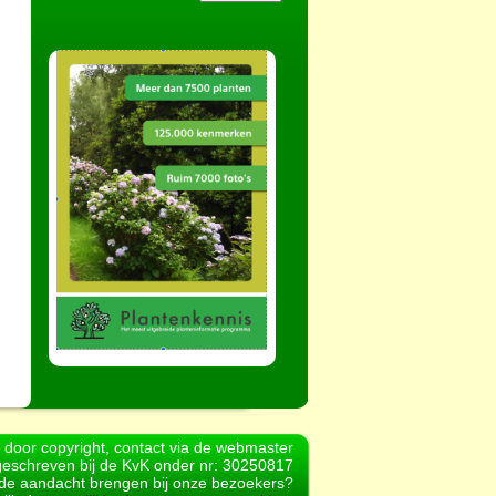
d door copyright, contact via de webmaster
geschreven bij de KvK onder nr: 30250817
r de aandacht brengen bij onze bezoekers?