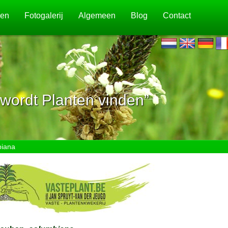
jen
Fotogalerij
Algemeen
Blog
Contact
wordt Planten vinden”
biana