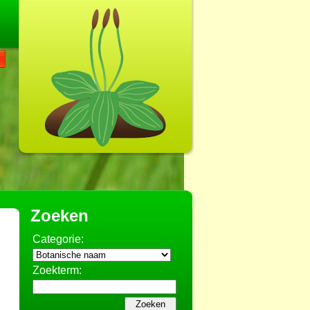
Zoeken
Categorie:
Zoekterm: