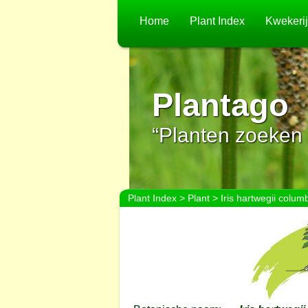
Home
Plant Index
Kwekeri
Plantago
“Planten zoeken 
Plant Index
>
Plant
> Iris hartwegii colum