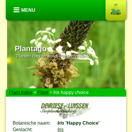
MENU
Plantago
“Planten zoeken wordt Planten vinden”
Plant Index
>
Plant
> Iris happy choice
Botanische naam:
Iris
'Happy Choice'
Geslacht:
Iris