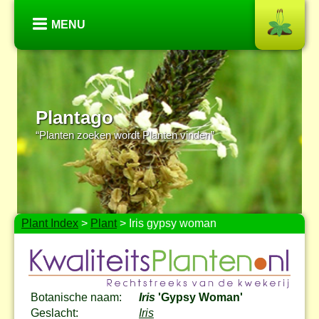
MENU
Plantago
“Planten zoeken wordt Planten vinden”
Plant Index
>
Plant
> Iris gypsy woman
Botanische naam:
Iris
'Gypsy Woman'
Geslacht:
Iris