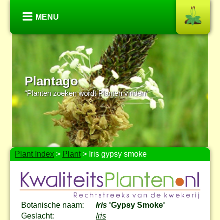
MENU
Plantago
“Planten zoeken wordt Planten vinden”
Plant Index
>
Plant
> Iris gypsy smoke
Botanische naam:
Iris
'Gypsy Smoke'
Geslacht:
Iris