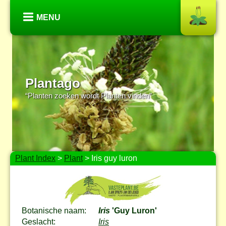
MENU
Plantago
“Planten zoeken wordt Planten vinden”
Plant Index
>
Plant
> Iris guy luron
Botanische naam:
Iris
'Guy Luron'
Geslacht:
Iris