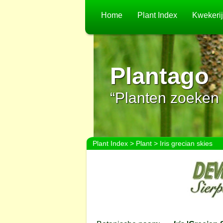
Home
Plant Index
Kwekeri
Plantago
“Planten zoeken 
Plant Index
>
Plant
> Iris grecian skies