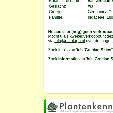
Botanische naam:
Iris
'Grecian 
Geslacht:
Iris
Groep:
Germanica Gr
Familie:
Iridaceae (Lis
Helaas is er (nog) geen verkoopa
Mocht u als kweker/verkooppunt dez
via
info@plantago.nl
over de mogeli
Zoek foto's van '
Iris
'Grecian Skies'
Zoek
informatie
van '
Iris
'Grecian S