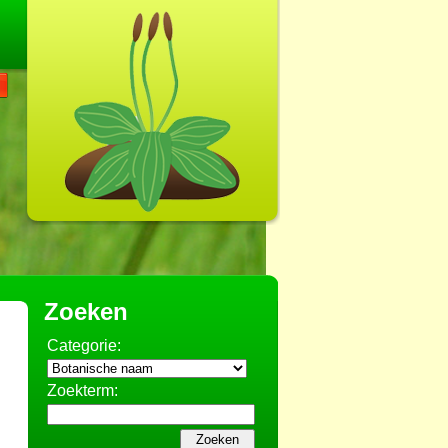
Zoeken
Categorie:
Zoekterm: