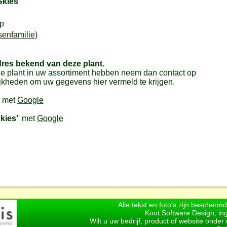
Skies'
p
senfamilie)
dres bekend van deze plant.
e plant in uw assortiment hebben neem dan contact op
jkheden om uw gegevens hier vermeld te krijgen.
' met
Google
kies'
' met
Google
Alle tekst en foto's zijn bescherm
Koot Software Design, in
Wilt u uw bedrijf, product of website onde