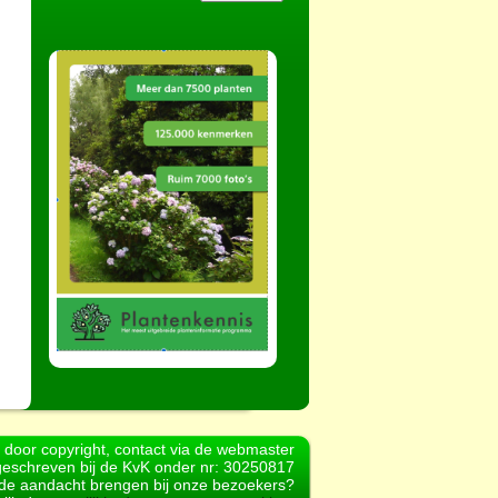
d door copyright, contact via de webmaster
geschreven bij de KvK onder nr: 30250817
r de aandacht brengen bij onze bezoekers?