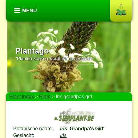
MENU
Plantago
“Planten zoeken wordt Planten vinden”
Plant Index
>
Plant
> Iris grandpas girl
Botanische naam:
Iris
'Grandpa's Girl'
Geslacht:
Iris